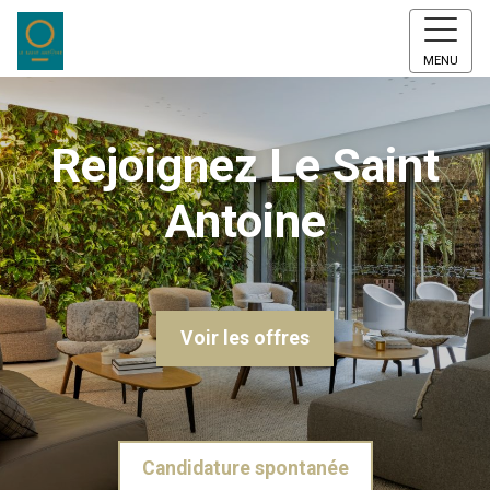
MENU
Rejoignez Le Saint
Antoine
Voir les offres
Candidature spontanée